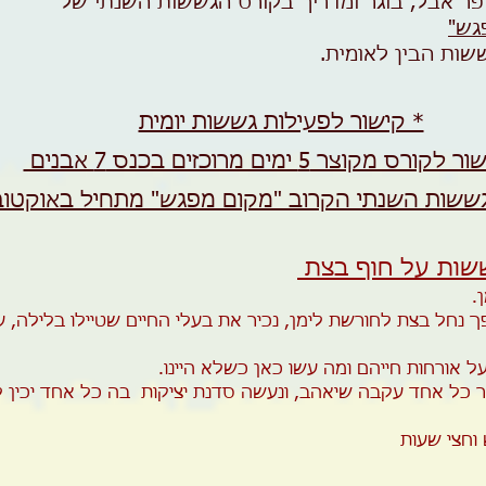
עופר אבל, בוגר ומדריך בקורס הגששות השנתי של
גש"
שות הבין לאומית.
* קישור לפעילות ​גששות יומית
ור לקורס מקוצר
5 ימים מרוכזים בכנס 7 אבנים
ששות השנתי הקרוב "מקום מפגש" מתחיל באוקטובר 25
שות על חוף בצת
.
 נחל בצת לחורשת לימן, נכיר את בעלי החיים שטיילו בלילה, 
ל אורחות חייהם ומה עשו כאן כשלא היינו.
 כל אחד עקבה שיאהב, ונעשה סדנת יציקות בה כל אחד יכין ל
וחצי שעות