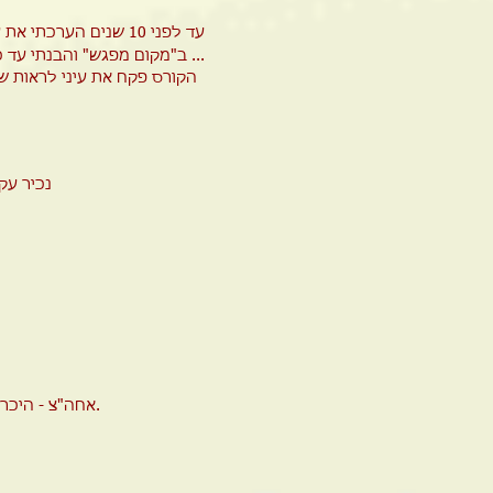
עד לפני 10 שנים הערכתי את עצמי כמדריך טבע ברמה גבוהה ואז הצטרפתי לקורס הגששות של אסף בן דוד
ב"מקום מפגש" והבנתי עד כמה הייתי עיוור ...
הקורס פקח את עיני לראות ש
* נכיר ע
אחה"צ - היכרות עם פלטות עקבות והנחתם בשטח ללמוד מי מסתובב סביבנו בלילות ולסקר נמנמני עצים.