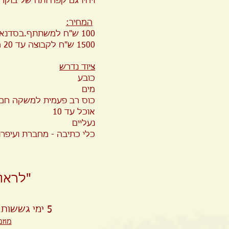
ויהיו גם קפה ותה של בוקר
המחיר:
100 ש"ח למשתתף.בסדנאות בהרשמה
1500 ש"ח לקבוצה עד 20 משתתפים.
ציוד נדרש
כובע
מים
כוס רב פעמית למשקה חם
אוכל עד 10
נעליים
כלי כתיבה - מחברת ועיפרו
"לראו
5 ימי גששות מרוכזים בכנס "אבני דרך" שאנחנו מעבירים כל שנה בסוכות
מוזמ