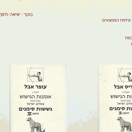
בוקר - יציאה לחוף עכו לגששות אדם
וניתוח
ה
כמת