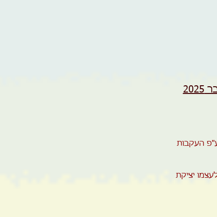
20
ע"פ העקבות
עצמו יציקת