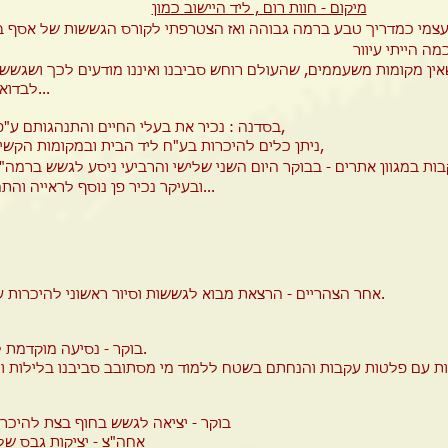
מיקום - חוות רום , ליד היישוב כמון
אין מקומות משעממים, שהעולם רוחש סביבנו ואיננו מודעים לכך ושגשש
לבדואים וללקטים ציידים...
* בסדנה : נכיר את בעלי החיים והתנהגותם ע"פ העקבות שלהם,
* ניתן כלים להיכרות בע"ח ליד הבית ובמקומות הקשים לאיתור עקבות,
קבות במגוון אתרים - בבוקר היום השני שלישי והרביעי ניסע לגשש ברמה"ג,
* ובעיקר נכיר פן נוסף לראייה והתחברות עם הטבע...
אחר הצהריים - הרצאת מבוא לגששות וסיור ראשוני להיכרות עקבות בע"ח בחווה.
בוקר - נסיעה מוקדמת לגשש ברמת הגולן.
בוקר - יציאה לגשש בחוף בצת להיכרות עם דגמי הליכה
אחה"צ - יציקות גבס של