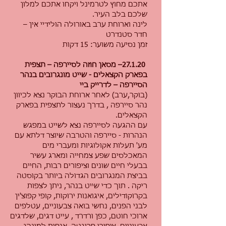
אתכם מחוץ לטרמינל ויקחו אתכם למלון
שלכם בלב העיר.
לינה וארוחת ערב באורולה הולידיי אין –
חדר סטנדרט
זמן נסיעה משוער: 15 דקות
27
.1.20– מסאן חוזה לסיירפה – תצפית
בפארק הקצאלים - שייט מונגרובים בנהר
הסיירפה – לדרייק ביי
(בוקר,ערב) לאחר ארוחת הבוקר נצא לכיוון
נהר סיירפה , בדרך נעצור לתצפית בפארק
הקצאלים.
עם ההגעה לסיירפה נצא לשייט במפגש
הנהרות - סיירפה והטרבה שיוצר דלתא עם
מע' תעלות אקולוגיות ומעברי מים
המאכלסים שפע צמחייה ומארג עשיר
בבעלי חיים שונים וציפורים רבות, החיים
בביצת המנגרובים הגדולה ביותר בקוסטה
ריקה . תוך כדי שייט בנהר, ניתן לצפות
בקרוקודילים, איגואנות ירוקות, קופי קפוצ'ין
לבני הפנים, נחשי בואה צבעוניים, עטלפים
ארוכי חוטם, כפן ורדרד , עייט דגים, שלדגים