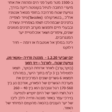
ב-1500 מטר מעל פני הים ומהווה את אחד
מיעדי החובה לטיול בקוסטה ריקה בדרך,
נסיעת שטח מרהיבה בחופי מנואל אנטוניו
אח"כ , בטארקולס (Tarcoles)סיור לצפייה
בתנינים שבמהלכו תצפו בצמחייה עשירה
ובבעלי חיים ותפגשו מקרוב תנינים מסוגים
שונים, ציפורים ושאר אוכלוסיית יער
המנגרובים.
לינה במלון אל אסטבלו או דומה – חדר
דלוקס
יום שביעי 1.2.20 - מונטה וורדה –סקאי ווק,
נסיעת שטח , לארנל – דון חואן
(בוקר,ערב) לאחר ארוחת הבוקר, תצאו
למסלול בן 3 ק"מ בתוך היער, במהלכו
תמצאו 6 גשרים שונים המרכיבים את
מערכת הגשרים של הפארק, אורכם נע בין
170-560 רגל וגובהם הוא בין 40 – 260
רגל.חציו השני של היום יוקדש לנסיעה
בדרכי עפר באזור מונטה וורדה ללב ליבו
של יער העננים בהנאה מהקסם המיוחד של
האזור.