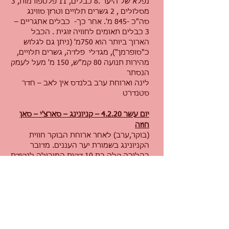
נפלא של היער .8 כבלים, 11 פלטפורמות, 3
מסלולים , 2 גשרים תלויים וטרזן סווינג
סה"כ -845 מ'. אחר כך- כבלים אתגריים –
3 כבלים תאומים לחוויה זוגית . הכבל
הארוך ביותר הוא 750מ' (ניתן גם לגלוש
כ"סופרמן"), מגדלי פלדה, גשרים תלויים,
מהירות תנועה 80 קמ"ש, 150 מ' מעל לעמק
הנסתר
לינה וארוחת ערב בלנדס אין לאב – חדר
סטנדרט
יום עשר 4.2.20 – קניונינג – סארצ'י – סאן
חוזה
(בוקר,ערב) לאחר ארוחת הבוקר חווית
הקניונינג בשמורת יער העננים. מדובר
בהליכה קלה בת 10 דקות המובילה לנקודת
ההתחלה- כבל של 150 מ' המוביל
לפלטפורמה הבנוייה על עץ בגובה 43 מ'.
אחריה תרדו לבסיס העץ לאחר 50 מ' של
הליכה, תגיעו לגשר תלוי ממנו יתחילו עוד 4
ירידות נוספות. הראשונה בת 51 מ' מהגשר
אל המפל ולאחריה עוד 3 בגבהים של 10,
14, ו- 18 מטרים. הסיור ממשיך אל