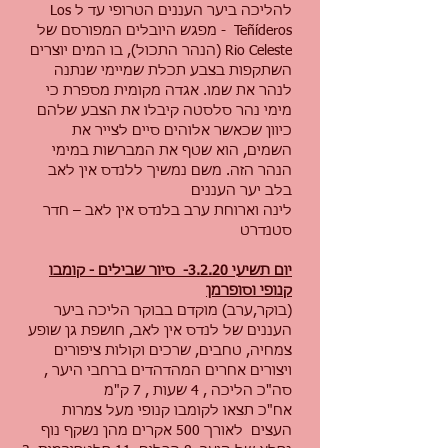
להליכה ביער העננים הטרופי עד ל Los
Teñíderos - מפגש היובלים המפורסם של
Rio Celeste (הנהר התכול), בו המים יוצרים
השתקפות בצבע תכלת שמיימי שנתנה
לנהר את שמו. אגדה מקומית מספרת כי
מימי נהר סלסטה קיבלו את הצבע שלהם
כיוון שכאשר אלוהים סיים לצייר את
השמים, הוא שטף את המברשות במימי
הנהר הזה. משם נמשיך ללנדס אין לאב
בלב יער העננים
לינה וארוחת ערב בלנדס אין לאב – חדר
סטנדרט
יום תשיעי 3.2.20- סיור שבילים - קומבו
קנופי וסופרמן
(בוקר,ערב) מוקדם בבוקר הליכה ביער
העננים של לנדס אין לאב, חושפת גן שופע
צמחיה, טחבים, שרכים וקולות ציפורים
ויצורים אחרים המהדהדים ברחבי היער ,
סה"כ הליכה , 4 שעות , 7 ק"מ
אח"כ תצאו לקומבו קנופי מעל צמרות
העצים לאורך 500 אקרים מהן נשקף נוף