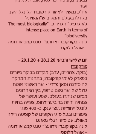
צבעוניים, ציפורי פריגטה, אנפות למינהן
ועוד
אח"כ נמשיך לאיזור קורקובדו הג'ונגל השני
בגודלו בעולם והמקום ש"הנשיונל
ג'אוגרפיק" הגדיר כ -"The most biologically
intense place on Earth in terms of
biodiversity"
לינה בקורקובדו אדוונצ'ר טנט קמפ או דומה
– אוהל דלוקס
יום שלישי ורביעי 28.1.20 + 29.1.20 –
קורקובדו
(בוקר, צהריים, ערב) מוקדם בבוקר סיורים
בפארק לאומי קורקובדו, בתחנות המחקר
לה סירנה וסאן פדריו - יער ראשוני ושטח
גדול של יער גשם טרופי, בין האחרונים
מסוגו שנותרו בעולם. שפע ועושר של
צמחיה וחיות בר ביער דחוס, צפייה בחיות
ג'ונגל ייחודיות ,עצי ענק, כ- 400 סוגי
ציפורים ובכל סוגי הקופים של קוסטה ריקה
משולב עם סיור רגלי מאתגר
לינה בקורקובדו אדוונצ'ר טנט קמפ או דומה
– אוהל דלוקס