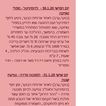
יום חמישי 30.1.20 - לדומיניקל - מפלי
נאויקה
(בוקר,ערב) לאחר ארוחת הבקר, ניסע לחוף
דומיניקל ועם ההגעה נצא להייק במפלי
נאיוקה, נצא למסלול המתחיל במשרדי
השמורה. בהמשך, ההליכה עד למפלים
היורדים החל מגובה 20 מ' ועד גובה 45 מ'
אל ערוץ קניון שרוחבו 8' מ' ויוצרים בריכה
בגודל 1000 מ"ר ובעומק 6 מ'. שם אפשר
לשחות בבריכות הטבעיות. סה"כ הליכה , 4
שעות , 7 ק"מ
לינה במלון וויאס ריו דל מאר או דומה – חדר
סופריור
יום שישי 31.1.20- למונטה וורדה - נסיעת
שטח
(בוקר,ערב) לאחר ארוחת הבוקר, זמן חוף
בדומיניקל ולאח"כ נסיעה לכיוון מונטה
וורדה – "ההר הירוק" איזור בו הזמן עוצר
מלכת בשל הקסם הפראי של הטבע ממנו
לא ניתן להתעלם , השמורה ממוקמת