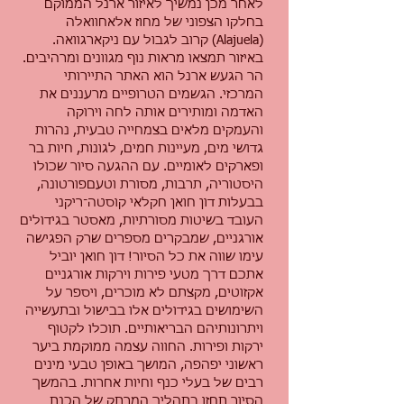
לאחר מכן נמשיך לאיזור ארנל הממוקם
בחלקו הצפוני של מחוז אלאחוואלה
(Alajuela) קרוב לגבול עם ניקארגוואה.
באיזור תמצאו מראות נוף מגוונים ומרהיבים.
הר הגעש ארנל הוא האתר התיירותי
המרכזי. הגשמים הטרופיים מרעננים את
האדמה ומותירים אותה לחה וירוקה
והעמקים מלאים בצמחייה טבעית, נהרות
גדושי מים, מעיינות חמים, לגונות, חיות בר
ופארקים לאומיים. עם ההגעה סיור שכולו
היסטוריה, תרבות, מסורת וטעםפורטונה,
בבעלות דון חואן חקלאי קוסטה־ריקני
העובד בשיטות מסורתיות, מאסטר בגידולים
אורגניים, שמבקרים מספרים שרק הפגישה
עימו שווה את כל הסיור! דון חואן יוביל
אתכם דרך מטעי פירות וירקות אורגניים
אקזוטים, מקצתם לא מוכרים, ויספר על
השימושים בגידולים אלו בבישול ובתעשייה
ויתרונותיהם הבריאותיים. תוכלו לקטוף
ירקות ופירות. החווה עצמה ממוקמת ביער
ראשוני יפהפה, המושך באופן טבעי מינים
רבים של בעלי כנף וחיות אחרות. בהמשך
הסיור תחזו בתהליך המרתק של הכנת