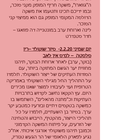
ה"גווארו", משקה חריף המופק מקני סוכר,
ובמו ידיכם תכינו ותטעמו את משקה
הדולסה המקומי המופק גם הוא ממיצוי קני
הסוכר.
לינה וארוחת ערב במונטנייה דה פוואגו –
חדר סטנדרט
יום שמיני 2.2.20- סיור שוקולד –ריו
סלסטה – לנדס אין לאב
(בוקר, ערב) לאחר ארוחת הבוקר, תיהנו
מחווית יער הגשם המתוקה ביותר, עם
הסודות העתיקים של ייצור השוקולד. תלמדו
על התהליך החל מגילוי השוקולד באמריקה
הטרופית ועד לעיבודו למוצר שאנו מכירים
היום. עץ הקקאו נחשב לקדוש בתרבויות
העתיקות וכ"מתנה מהאלים", השתמשו בו
כמשקה בטקסים דתיים ובזרעיו כמטבע יקר
ערך. בסיור בן השעתיים, תלמדו על כל
תהליכי הייצור, מהקטיף, הייבוש והטחינה
של הזרעים, על פיתוח המשקה הקדמוני
וכמובן תיהנו משוקולד אורגני איכותי. אח"כ
נגיע לפארק הלאומי של הר הגעש טנוריו,