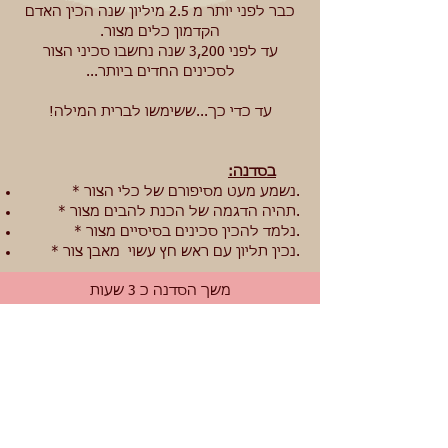
כבר לפני יותר מ 2.5 מיליון שנה הכין האדם
הקדמון כלים מצור.
עד לפני 3,200 שנה נחשבו סכיני הצור
לסכינים החדים ביותר...
עד כדי כך...ששימשו לברית המילה!
בסדנה:
* נשמע מעט מסיפורם של כלי הצור.
* תהיה הדגמה של הכנת להבים מצור.
* נלמד להכין סכינים בסיסיים מצור.
* נכין תליון עם ראש חץ עשוי מאבן צור.
משך הסדנה כ 3 שעות
גיל מינימאלי 11
**הסדנאות מותנות בהרשמה מראש
ובמינימום משתתפים.
מוזמנים להתקשר לאיריס בטלפון -
050-